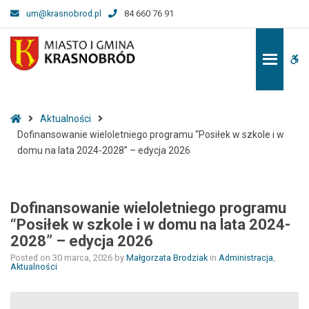
–
um@krasnobrod.pl
84 660 76 91
Dofinansowanie
wieloletniego
programu
W
“Posiłek
w
bu
szkole
i
Home
Aktualności
w
Dofinansowanie wieloletniego programu “Posiłek w szkole i w
domu
domu na lata 2024-2028” – edycja 2026
na
lata
2024-
Dofinansowanie wieloletniego programu
2028”
“Posiłek w szkole i w domu na lata 2024-
–
2028” – edycja 2026
edycja
Posted on
30 marca, 2026
by
Małgorzata Brodziak
in
Administracja
,
2026
Aktualności