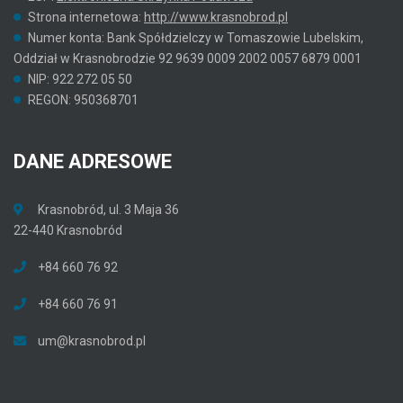
Strona internetowa:
http://www.krasnobrod.pl
Numer konta: Bank Spółdzielczy w Tomaszowie Lubelskim,
Oddział w Krasnobrodzie 92 9639 0009 2002 0057 6879 0001
NIP: 922 272 05 50
REGON: 950368701
DANE
ADRESOWE
Krasnobród, ul. 3 Maja 36
22-440 Krasnobród
+84 660 76 92
+84 660 76 91
um@krasnobrod.pl