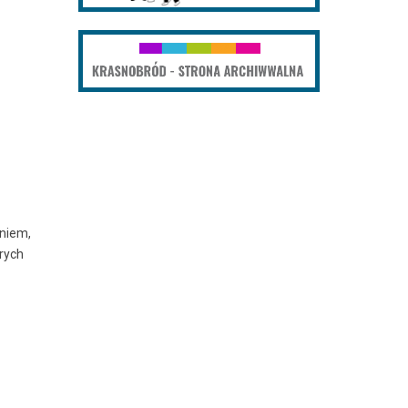
aniem,
rych