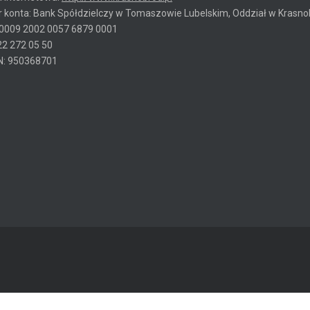
 konta: Bank Spółdzielczy w Tomaszowie Lubelskim, Oddział w Krasno
 0009 2002 0057 6879 0001
22 272 05 50
: 950368701