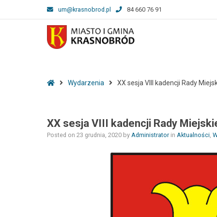
um@krasnobrod.pl
84 660 76 91
–
XX
Home
Wydarzenia
XX sesja VIII kadencji Rady Miej
sesja
VIII
kadencji
XX sesja VIII kadencji Rady Miejsk
Rady
Miejskiej
Posted on
23 grudnia, 2020
by
Administrator
in
Aktualności
,
W
w
Krasnobrodzie