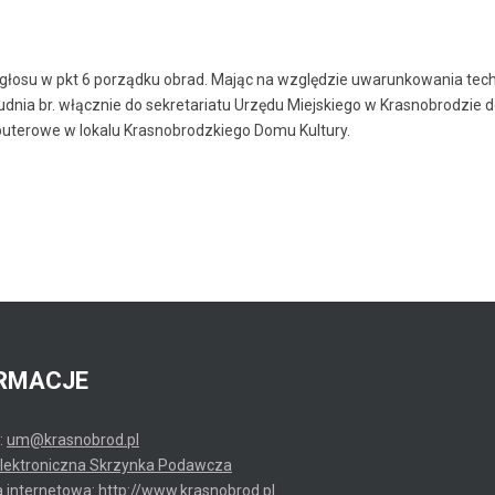
głosu w pkt 6 porządku obrad. Mając na względzie uwarunkowania tec
dnia br. włącznie do sekretariatu Urzędu Miejskiego w Krasnobrodzie d
uterowe w lokalu Krasnobrodzkiego Domu Kultury.
RMACJE
:
um@krasnobrod.pl
lektroniczna Skrzynka Podawcza
a internetowa:
http://www.krasnobrod.pl