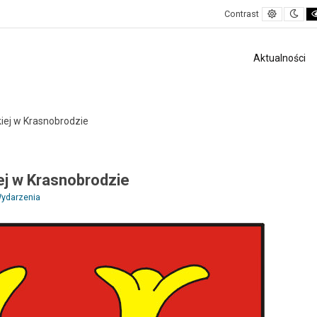
Default
Nig
Contrast
contrast
con
Aktualności
skiej w Krasnobrodzie
iej w Krasnobrodzie
ydarzenia