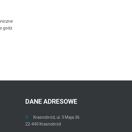
hniczne
o godz.
DANE
ADRESOWE
Krasnobród, ul. 3 Maja 36
22-440 Krasnobród