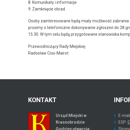
8. Komunikaty i informacje.
9. Zamknięcie obrad.
Osoby zainteresowane będą miały możliwość zabrania 
prosimy o telefoniczne dokonywanie zgłoszeń do 28 gru
15.30. W tym celu będą przygotowane stanowiska komp
Przewodniczący Rady Miejskiej
Radosław Cios-Mairot
KONTAKT
INFO
Urząd Miejski w
E-mail
Krasnobrodzie
ESP:
E
Godziny otwarcia:
Stron