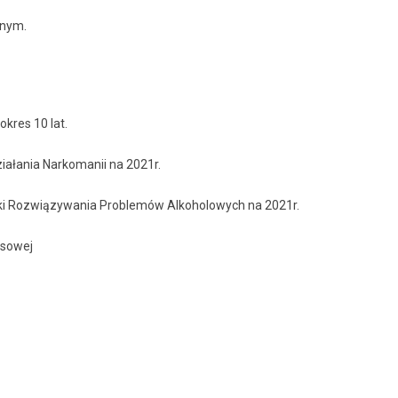
jnym.
kres 10 lat.
ałania Narkomanii na 2021r.
ki Rozwiązywania Problemów Alkoholowych na 2021r.
nsowej